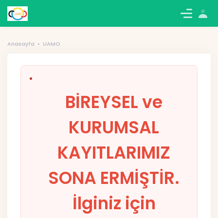
Hesabım
Sepetim
Yönetim
Oturum Aç
Anasayfa
UAMO
BİREYSEL ve
KURUMSAL
KAYITLARIMIZ
SONA ERMİŞTİR.
İlginiz için